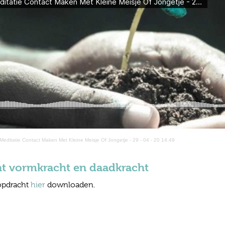
Meditatie Contact Maken Met Kleine Meisje Of Jongetje - 29 - 04 - 20 14.49
t vormkracht en daadkracht
opdracht
hier
downloaden.