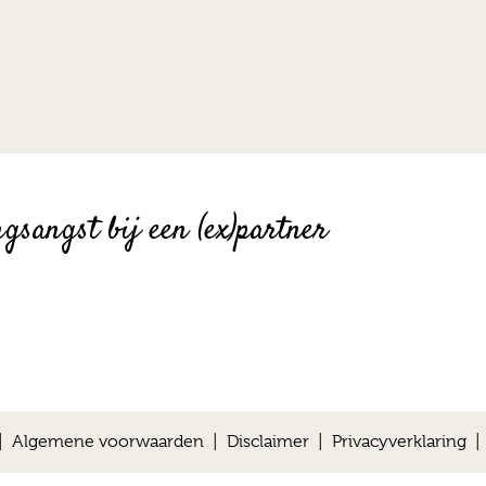
ngsangst bij een (ex)partner
 |
Algemene voorwaarden
|
Disclaimer
|
Privacyverklaring