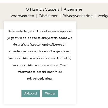
© Hannah Cuppen |
Algemene
voorwaarden
|
Disclaimer
|
Privacyverklaring
|
Veelg
vragen
Deze website gebruikt cookies en scripts om
je gebruik op de site te analyseren, zodat we
de werking kunnen optimaliseren en
advertenties kunnen tonen. Ook gebruiken
we Social Media scripts voor een koppeling
van Social Media en de website. Meer
informatie is beschikbaar in de
privacyverklaring.
Akkoord
Weiger