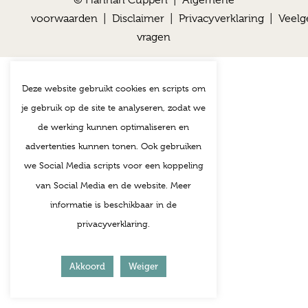
© Hannah Cuppen |
Algemene
voorwaarden
|
Disclaimer
|
Privacyverklaring
|
Veelg
vragen
Deze website gebruikt cookies en scripts om
je gebruik op de site te analyseren, zodat we
de werking kunnen optimaliseren en
advertenties kunnen tonen. Ook gebruiken
we Social Media scripts voor een koppeling
van Social Media en de website. Meer
informatie is beschikbaar in de
privacyverklaring.
Akkoord
Weiger